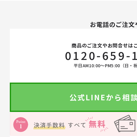
お電話のご注文
オーラルケア
商品のご注文やお問合せは
0120-659-
ライフスタイル・雑貨
平日AM10:00〜PM5:00（日・
衣類
寝具
公式LINEから相
ペット用品