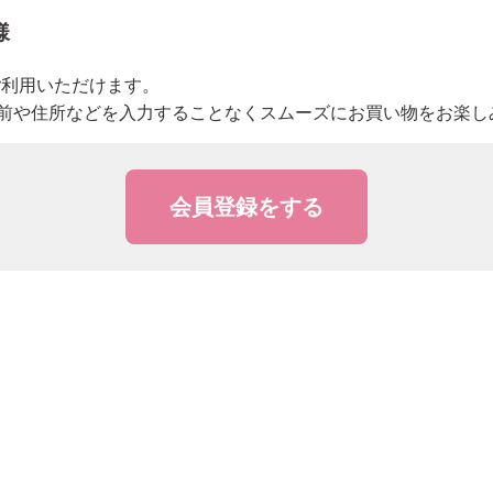
様
→
トライアル・初回セット
ご利用いただけます。
前や住所などを入力することなくスムーズにお買い物をお楽し
→
ヘアケア
→
シャンプー・トリートメント
会員登録をする
→
ヘアカラー
→
その他ヘアケア用品
→
→
→