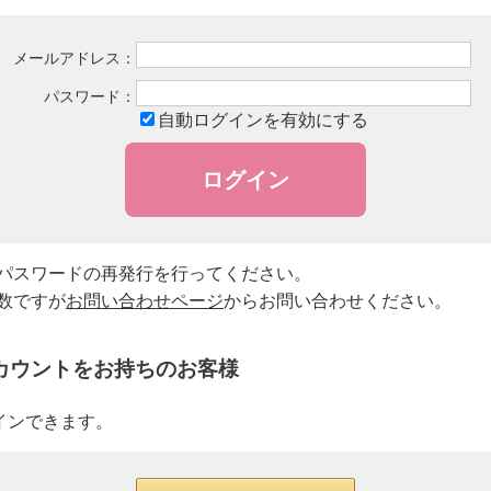
ライフスタイル・雑貨
→
【会員様限定】DIVA
メールアドレス：
パスワード：
アクレス
自動ログインを有効にする
ヴィプランツ
その他（ここちあ）
パスワードの再発行を行ってください。
数ですが
お問い合わせページ
からお問い合わせください。
→
アカウントをお持ちのお客様
→
グインできます。
→
→