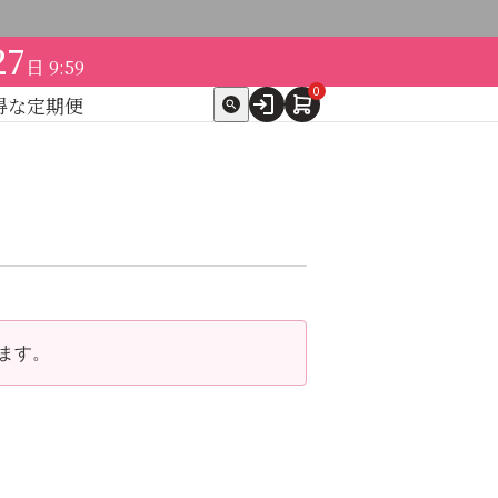
27
日
9:59
0
得な定期便
ト
expand_more
テゴリ別で探す
スペシャルケア
ンツ
ます。
→
→
→