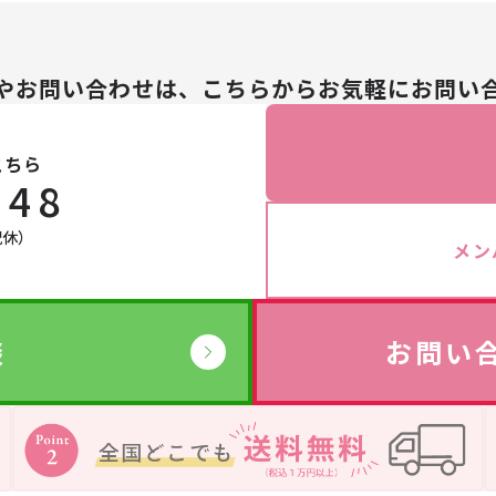
やお問い合わせは、こちらからお気軽にお問い
→
サプリ・食品
こちら
148
→
祝休）
→
メン
→
談
お問い
→