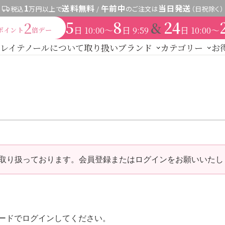
1
送料無料
午前中
当日発送
税込
万円以上で
/
のご注文は
（日祝除く）
5
8
24
&
2
日
〜
日
日
〜
10:00
9:59
10:00
ポイント
倍デー
レイテノールについて
取り扱いブランド
カテゴリー
お
新商品
レイテノール
トライアル・初回セッ
スキンケア
ノセント
その他
expand_more
す
商品カ
粧水
美容液
保湿ジェル・クリーム
日焼け止め
パック・
ドクターリセラ
S（ご契約者限定）
【会員様限定】DIVA
アクレス
ヴィプラ
ヘアケア
ブランドで探す
ント
ヘアカラー
その他ヘアケア用品
厳選セレクトブランド
取り扱っております。会員登録またはログインをお願いいたし
メイク
UTOWA
be-10
ストリ
【会員様限定】プウアボーテ
→
ドクターリセラ
セレクト
【会員様限定】エクシーズ
その他ブランド一覧
パウダー
チーク
アイメイク
リップ
コスメ雑貨
ボディケア
→
アクアヴィーナス
下着
ードでログインしてください。
→
ADS（ご契約者限定）
ラルケア
サプリ・食品