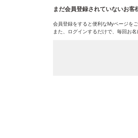
まだ会員登録されていないお客
新商品
会員登録をすると便利なMyページを
また、ログインするだけで、毎回お名
スキンケア
クレンジング・洗顔
化粧水
美容液
保湿ジェル・クリーム
日焼け止め
パック・スペシャルケア