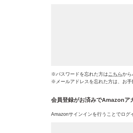
その他
衣類
寝具
ペット用品
※パスワードを忘れた方は
こちら
から
※メールアドレスを忘れた方は、お手
厳選セレクトブランド
会員登録がお済みでAmazon
エイチジン
Amazonサインインを行うことでロ
2428
HBL