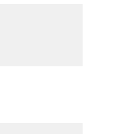
→
→
→
→