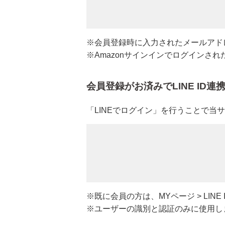
UTOWA
※会員登録時に入力されたメールアドレ
be-10
※Amazonサインインでログインさ
ストリ
会員登録がお済みでLINE ID
【会員様限定】プウアボーテ
「LINEでログイン」を行うことで当
【会員様限定】ドクターセレクト
【会員様限定】エクシーズ
その他ブランド一覧
※既に会員の方は、MYページ > LIN
※ユーザーの識別と認証のみに使用しま