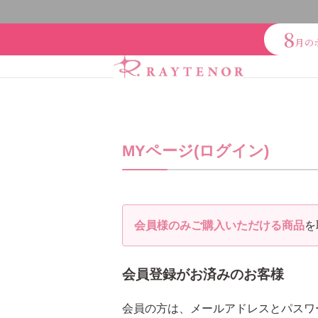
8
月の
スキンケアシリーズ
リ
ブランドで探
クレンジング・洗顔
化
MYページ(ログイン)
スキンケア美容家電
アクアヴィーナス
AD
その他（ここちあ）
シャンプー・トリートメ
会員様のみご購入いただける商品
を
エイチジン
2428
HBL
レイテノール
【会員様限定】ドクター
下地・ファンデーション
会員登録がお済みのお客様
スキンケアシリーズ
オイル・クリーム
補正
会員の方は、メールアドレスとパスワ
リノセント
オー