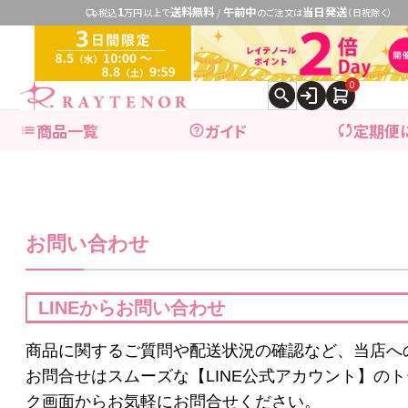
1
送料無料
午前中
当日発送
税込
万円以上で
/
のご注文は
（日祝除く）
0
商品一覧
ガイド
定期便
expand_more
ブランドで探す
お問い合わせ
expand_more
商品カテゴリ別で探す
LINEからお問い合わせ
ブランドで探す
商品に関するご質問や配送状況の確認など、当店へ
お問合せはスムーズな【LINE公式アカウント】のト
ク画面からお気軽にお問合せください。
レイテノール