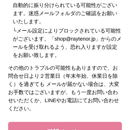
自動的に振り分けられている可能性がござい
ます。迷惑メールフォルダのご確認をお願い
ヘアケア
いたします。
└メール設定によりブロックされている可能性
シャンプー・トリートメント
がございます。「shop@raytenor.jp」からのメ
ールを受け取れるよう、恐れ入りますが設定
ヘアカラー
をお願い致します。
その他ヘアケア用品
その他のトラブルの可能性もありますので、お
問合せ日より２営業日（年末年始、休業日を除
く）を過ぎても メールが届かない場合は、大変
メイク
お手数ではございますが、もう一度お問い合わ
せいただくか、LINEやお電話にてお問い合わせ
下地・ファンデーション
ください。
パウダー