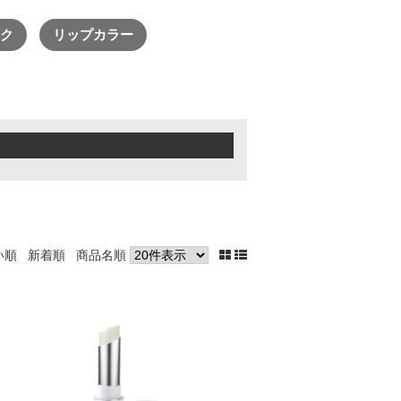
→
ク
リップカラー
→
→
→
→
い順
新着順
商品名順