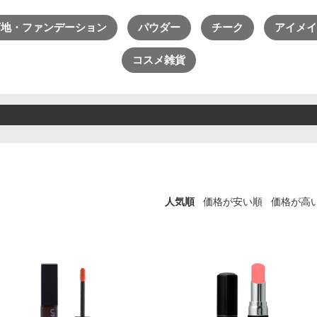
ライフスタイル・雑貨
→
ADS（ご契約者限定）
下地・ファンデーション
パウダー
チーク
アイメイ
→
【会員様限定】DIVA
コスメ雑貨
アクレス
ヴィプランツ
その他（ここちあ）
人気順
価格が安い順
価格が高
→
→
→