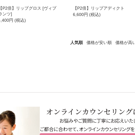
商品カテゴリ別で探す
【P2倍】リップグロス [ヴィプ
【P2倍】リップアディクト
ランツ]
6,600
円
(税込)
4,400
円
(税込)
→
トライアル・初回セット
人気順
価格が安い順
価格が高
→
ヘアケア
→
シャンプー・トリートメント
→
ヘアカラー
→
その他ヘアケア用品
オンラインカウンセリング
→
お悩みやご質問に丁寧にお応えいたし
→
ご都合に合わせて、オンラインカウンセリングを