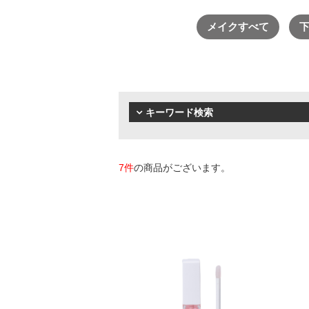
リノセント
メイクすべて
衣類
寝具
ペット用品
その他
キーワード検索
7件
の商品がございます。
厳選セレクトブランド
エイチジン
2428