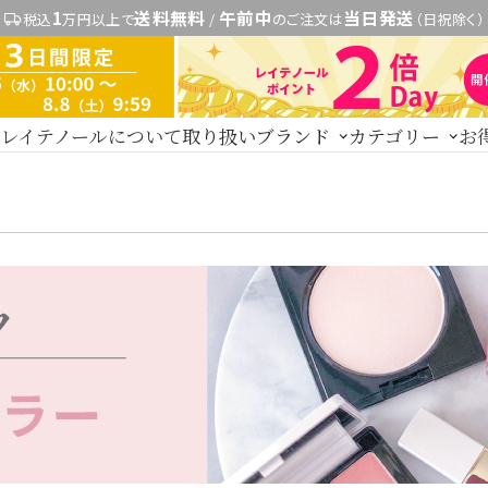
1
送料無料
午前中
当日発送
税込
万円以上で
/
のご注文は
（日祝除く）
レイテノールについて
取り扱いブランド
カテゴリー
お
新商品
レイテノール
トライアル・初回セッ
スキンケア
セント
その他
expand_more
す
商品カ
ドクターリセラ
水
美容液
保湿ジェル・クリーム
日焼け止め
パック・スペシャル
ヘアケア
ご契約者限定）
【会員様限定】DIVA
アクレス
ヴィプランツ
その
厳選セレクトブランド
ト
ヘアカラー
その他ヘアケア用品
ブランドで探す
メイク
UTOWA
be-10
ストリ
【会員様限定】プウアボーテ
【会員様限定
その他ブランド一覧
パウダー
チーク
アイメイク
リップ
コスメ雑貨
→
ドクターリセラ
ボディケア
着
→
アクアヴィーナス
ラルケア
サプリ・食品