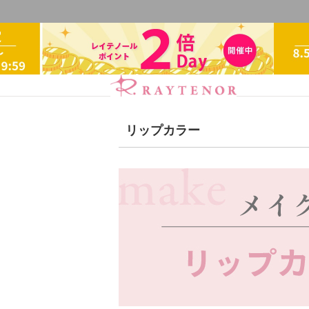
リップカラー
スキンケアシリーズ
リノ
ブランドで探
クレンジング・洗顔
化粧
アクアヴィーナス
ADS（
シャンプー・トリートメン
エイチジン
2428
HBL
【会員様限定】エクシーズ
下地・ファンデーション
レイテノール
オイル・クリーム
補正下
スキンケアシリーズ
オー