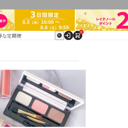
0
得な定期便
ト
expand_more
テゴリ別で探す
ケア
スキンケア美容家電
他（ここちあ）
】ドクターセレクト
→
→