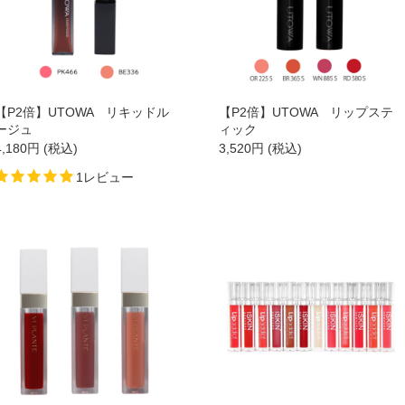
→
→
【P2倍】UTOWA リキッドル
【P2倍】UTOWA リップステ
→
ージュ
ィック
4,180
円
(税込)
3,520
円
(税込)
→
1レビュー
→
→
→
→