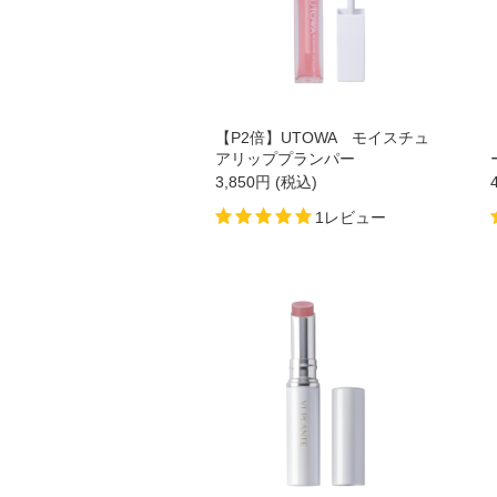
HBL
UTOWA
【P2倍】UTOWA モイスチュ
be-10
アリッププランパー
3,850
円
(税込)
ストリ
1レビュー
【会員様限定】プウアボーテ
【会員様限定】ドクターセレクト
【会員様限定】エクシーズ
その他ブランド一覧