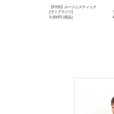
【P2倍】ルージュスティック
[ヴィプランツ]
3,300
円
(税込)
新商品
スキンケア
クレンジング・洗顔
化粧水
美容液
保湿ジェル・クリーム
日焼け止め