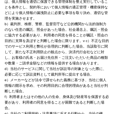
は、個人情報を適切に保護できる管理体制を整え実行しているこ
とを条件とし、契約等において個人情報の適正管理・機密保持な
【会員様限定】プウアボーテ
→
どにより個人情報の漏洩防止に必要な事項を取り決め、適切な管
理を実施させます。
b）裁判所、検察、警察、監督官庁など公的機関から法的強制力
【会員様限定】ドクターセレクト
→
のない任意の嘱託、照会があった場合。社会通念上、嘱託・照会
に協力する必要があり、利用者の同意を得ることが嘱託・照会の
【会員様限定】エクシーズ
→
目的に支障を及ぼすと判断した場合に限ります。v c）不正な目的
でのサービス利用と弊社が合理的に判断した場合。当該取引に関
して、新たな不正利用防止の観点から、決済代行会社などに対
その他ブランド一覧
→
し、お客様の氏名・お届け先住所・ご注文いただいた商品の種類
や数量・ご請求金額などの情報を提供する場合があります。
商品カテゴリ別で探す
d）当社のサービスに関して当社が訴訟等の対象となった際に、
必要に応じて訴訟資料として裁判所等に提出する場合。
e）メーカーなどが法令で課せられた義務に基づき、当社に個人
情報の開示を求め、その利用目的に合理的理由があると当社が判
新商品
→
断した場合。
f）利用者またはその他の人の生命、身体及び財産等を保護する必
要があり、利用者の同意を得ることが困難であると判断した場
トライアル・初回セット
→
合。
g）当社のご利用規約・注意事項に反する行動から、当社の権