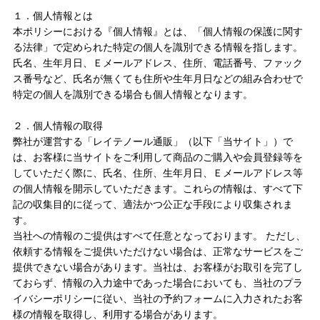
１．個人情報とは
本ポリシーにおける『個人情報』とは、「個人情報の保護に関す
スキンケアシリーズ
→
る法律」で定められた特定の個人を識別できる情報を指します。
氏名、生年月日、Ｅメールアドレス、住所、電話番号、ファック
リノセント
→
ス番号など、氏名が無くても住所や生年月日などの組み合わせで
特定の個人を識別できる場合も個人情報となります。
その他
→
２．個人情報の取得
弊社が運営する「レイテノール通販」（以下「当サイト」）で
は、お客様に当サイトをご利用して商品のご購入や会員登録等を
ドクターリセラ
→
していただく際に、氏名、住所、生年月日、Ｅメールアドレス等
の個人情報を開示していただきます。これらの情報は、すべて下
記の収集目的に従って、適法かつ公正な手段により収集されま
アクアヴィーナス
→
す。
当社への情報のご提供はすべて任意となっております。 ただし、
ADS（ご契約者限定）
→
依頼する情報をご提供いただけない場合は、正常なサービスをご
提供できない場合があります。当社は、お客様がお取引を完了し
【会員様限定】DIVA
→
ておらず、情報の入力途中であった場合においても、当社のプラ
イバシーポリシーに従い、当社の予約フォームに入力されたお客
様の情報を取得し、利用する場合があります。
アクレス
→