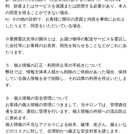
利、財産またはサービスを保護または防禦する必要があり、本人
の同意を得ることができない場合。
スキンケア
→
h）その他の目的で、お客様に開示の意図と内容を事前にお伝え
したうえで、同意をいただいている場合。
クレンジング・洗顔
→
※業務委託先等の開示とは、お届け物等の配送サービスを委託し
た会社等にお客様のお名前、宛先を知らせることなどがこれにあ
化粧水
→
たります。
美容液
→
５．個人情報の訂正・利用停止等の手続きについて
弊社では、情報主体本人様から削除のご依頼があった場合、保持
している個人情報を全て削除し、それ以降の利用を停止いたしま
保湿ジェル・クリーム
→
す。
日焼け止め
→
６．個人情報の安全管理について
お客様の個人情報の管理につきまして、当サロンでは、管理責任
パック・スペシャルケア
→
者を定め、適切に管理を行います。個人情報の外部への流出防止
に努めます。
個人情報の不当なアクセスによる紛失、破壊、改ざん、漏えいな
スキンケア美容家電
→
どのリスクに対して、合理的かつ厳正な安全対策を講じます。