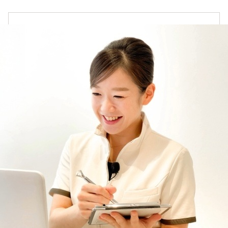
チーク
→
アイメイク
→
リップ
→
コスメ雑貨
→
ボディケア
→
オンラインカウンセリングについて
オイル・クリーム
→
お悩みやご質問に丁寧にお応えいたします。
補正下着
→
ご都合に合わせて、オンラインカウンセリングをご
利用ください。
詳しくはこちら
オーラルケア
→