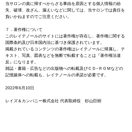
当サロンの責に帰すべからざる事由を原因とする個人情報の紛
失、破壊、改ざん、漏えいなどに関しては、当サロンでは責任を
負いかねますのでご注意ください。
ヘアケア
→
７．著作権について
シャンプー・トリートメント
→
このレイテノールのサイトには著作権が存在し、著作権に関する
国際条約及び日本国内法に基づき保護されています。
ヘアカラー
→
掲載されているコンテンツの著作権はレイテノールに帰属し、テ
キスト、写真、図表などを無断で転載することは『著作権法違
反』になります。
その他ヘアケア用品
→
雑誌・書籍・広告などの出版物への転載及びＣＤ−ＲＯＭなどの
記憶媒体への転載も、レイテノールの承諾が必要です。
2022年6月10日
メイク
→
レイズ＆カンパニー株式会社 代表取締役 杉山巨樹
下地・ファンデーション
→
パウダー
→