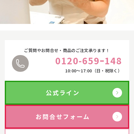
サプリ・食品
→
ライフスタイル・雑貨
→
ご質問やお問合せ・商品のご注文承ります！
0120-659ｰ148
衣類
→
10:00〜17:00（日・祝除く）
寝具
→
公式ライン
ペット用品
→
お問合せフォーム