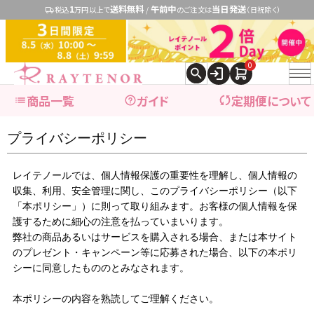
1
送料無料
午前中
当日発送
税込
万円以上で
/
のご注文は
（日祝除く）
0
商品一覧
ガイド
定期便について
プライバシーポリシー
expand_more
ブランドで探す
レイテノールでは、個人情報保護の重要性を理解し、個人情報の
収集、利用、安全管理に関し、このプライバシーポリシー（以下
「本ポリシー」）に則って取り組みます。お客様の個人情報を保
expand_more
商品カテゴリ別で探す
護するために細心の注意を払っていまいります。
弊社の商品あるいはサービスを購入される場合、または本サイト
のプレゼント・キャンペーン等に応募された場合、以下の本ポリ
ブランドで探す
シーに同意したもののとみなされます。
本ポリシーの内容を熟読してご理解ください。
レイテノール
→