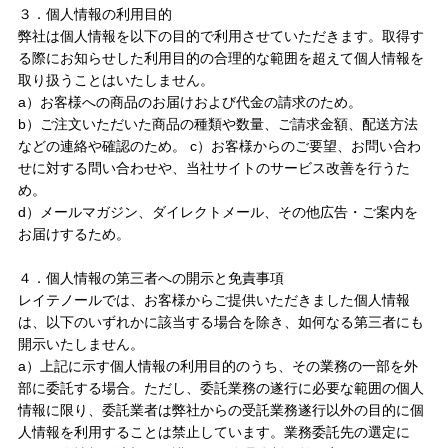
３．個人情報の利用目的
弊社は個人情報を以下の目的で利用させていただきます。取得す
ヴィプランツ
→
る際にお知らせした利用目的の合理的な範囲を超えて個人情報を
取り扱うことはいたしません。
その他（ここちあ）
→
a）お客様への商品のお届けおよび代金の請求のため。
b）ご注文いただいた商品の種類や数量、ご請求金額、配送方法
などの連絡や確認のため。 c）お客様からのご要望、お問い合わ
せに対する問い合わせや、当社サイトのサービス改善を行うた
厳選セレクトブランド
→
め。
d）メールマガジン、ダイレクトメール、その他広告・ご案内を
お届けするため。
エイチジン
→
４．個人情報の第三者への開示と免責事項
2428
→
レイテノールでは、お客様からご提供いただきました個人情報
は、以下のいずれかに該当する場合を除き、如何なる第三者にも
HBL
→
開示いたしません。
a）上記に示す個人情報の利用目的のうち、その業務の一部を外
部に委託する場合。ただし、委託業務の遂行に必要な範囲の個人
UTOWA
→
情報に限り、委託業者は弊社からの受託業務遂行以外の目的に個
人情報を利用することは禁止しています。業務委託先の選定に
be-10
→