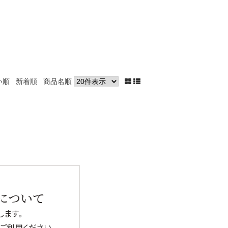
→
→
い順
新着順
商品名順
→
→
→
について
ます。
ご利用ください。