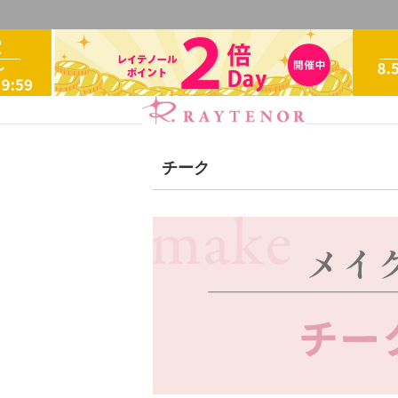
チーク
スキンケアシリーズ
リノ
ブランドで探
クレンジング・洗顔
化粧
アクアヴィーナス
ADS（
シャンプー・トリートメン
エイチジン
2428
HBL
【会員様限定】エクシーズ
下地・ファンデーション
レイテノール
オイル・クリーム
補正下
スキンケアシリーズ
オー