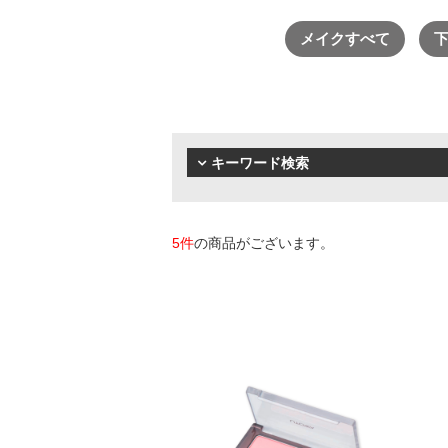
リノセント
メイクすべて
衣類
寝具
ペット用品
その他
キーワード検索
5件
の商品がございます。
厳選セレクトブランド
エイチジン
2428