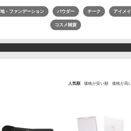
ライフスタイル・雑貨
→
ADS（ご契約者限定）
下地・ファンデーション
パウダー
チーク
アイメイ
→
【会員様限定】DIVA
コスメ雑貨
アクレス
ヴィプランツ
その他（ここちあ）
人気順
価格が安い順
価格が高
→
→
→