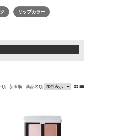
→
ク
リップカラー
→
→
→
→
い順
新着順
商品名順