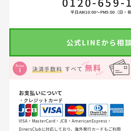
0120-659-
コスメ雑貨
平日AM10:00〜PM5:00（日・
オーラルケア
公式LINEから相
ライフスタイル・雑貨
衣類
寝具
お支払いについて
・クレジットカード
ペット用品
VISA・MasterCard・JCB・AmericanExpress・
DinersClubに対応しており、海外発行カードもご利用