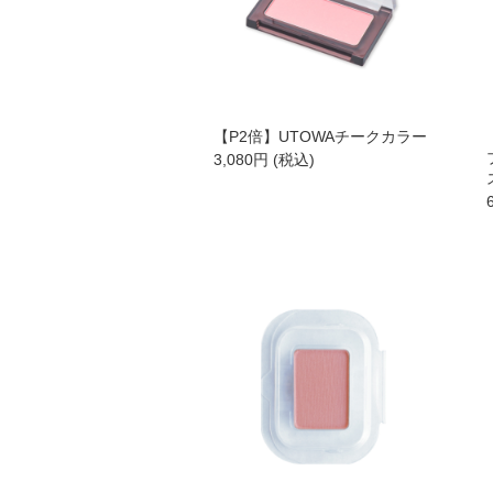
HBL
UTOWA
【P2倍】UTOWAチークカラー
be-10
3,080
円
(税込)
ストリ
【会員様限定】プウアボーテ
【会員様限定】ドクターセレクト
【会員様限定】エクシーズ
その他ブランド一覧