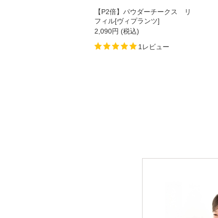
【P2倍】パウダーチークス リ
フィル[ヴィプランツ]
2,090
円
(税込)
新商品
1レビュー
スキンケア
クレンジング・洗顔
化粧水
美容液
保湿ジェル・クリーム
日焼け止め