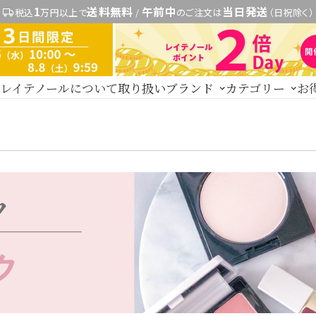
1
送料無料
午前中
当日発送
税込
万円以上で
/
のご注文は
（日祝除く）
レイテノールについて
取り扱いブランド
カテゴリー
お
新商品
レイテノール
トライアル・初回セッ
スキンケア
セント
その他
expand_more
す
商品カ
ドクターリセラ
水
美容液
保湿ジェル・クリーム
日焼け止め
パック・スペシャル
ヘアケア
ご契約者限定）
【会員様限定】DIVA
アクレス
ヴィプランツ
その
厳選セレクトブランド
ト
ヘアカラー
その他ヘアケア用品
ブランドで探す
メイク
UTOWA
be-10
ストリ
【会員様限定】プウアボーテ
【会員様限定
その他ブランド一覧
パウダー
チーク
アイメイク
リップ
コスメ雑貨
→
ドクターリセラ
ボディケア
着
→
アクアヴィーナス
ラルケア
サプリ・食品