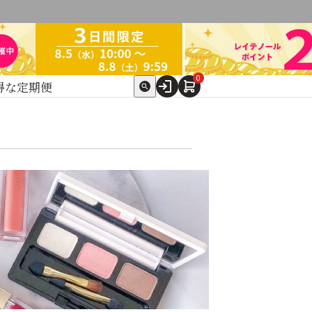
0
得な定期便
ト
expand_more
テゴリ別で探す
ケア
スキンケア美容家電
他（ここちあ）
】ドクターセレクト
→
→