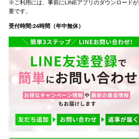
※ご利用には、事前にLINEアプリのダウンロードが
スキンケアシリーズ
要です。
リノセント
受付時間:24時間（年中無休）
その他
ドクターリセラ
アクアヴィーナス
ADS（ご契約者限定）
【会員様限定】DIVA
アクレス