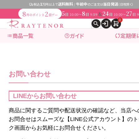
1
送料無料
午前中
当日発送
税込
万円以上で
/
のご注文は
（日祝除く）
8
2
5
8
24
27
&
日
〜
日
日
〜
日
10:00
9:59
10:00
9
月のポイント
倍デー
0
商品一覧
ガイド
定期便
expand_more
ブランドで探す
お問い合わせ
expand_more
商品カテゴリ別で探す
LINEからお問い合わせ
ブランドで探す
商品に関するご質問や配送状況の確認など、当店へ
お問合せはスムーズな【LINE公式アカウント】のト
ク画面からお気軽にお問合せください。
レイテノール