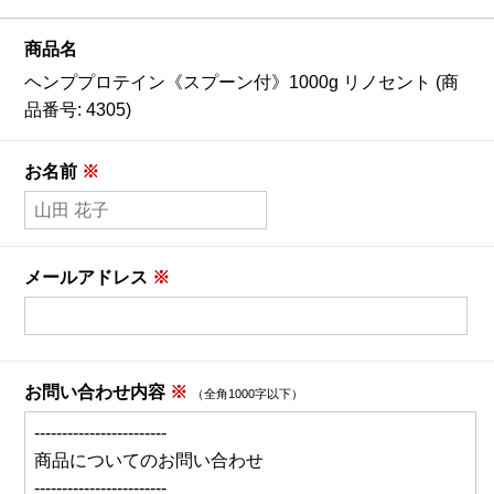
【会員様限定】プウアボーテ
商品名
【会員様限定】ドクターセレクト
ヘンププロテイン《スプーン付》1000g リノセント (商
品番号: 4305)
【会員様限定】エクシーズ
お名前
※
その他ブランド一覧
商品カテゴリ別で探す
メールアドレス
※
新商品
お問い合わせ内容
※
（全角1000字以下）
トライアル・初回セット