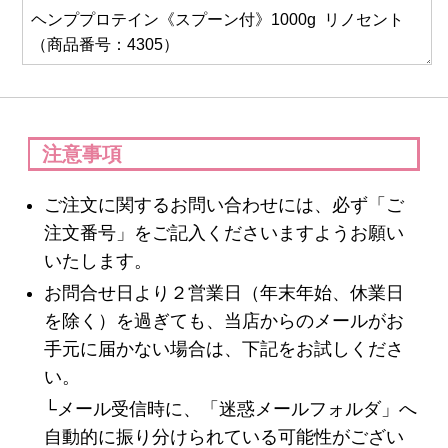
スキンケア
クレンジング・洗顔
化粧水
注意事項
美容液
ご注文に関するお問い合わせには、必ず「ご
注文番号」をご記入くださいますようお願い
保湿ジェル・クリーム
いたします。
日焼け止め
お問合せ日より２営業日（年末年始、休業日
を除く）を過ぎても、当店からのメールがお
パック・スペシャルケア
手元に届かない場合は、下記をお試しくださ
い。
スキンケア美容家電
└メール受信時に、「迷惑メールフォルダ」へ
自動的に振り分けられている可能性がござい