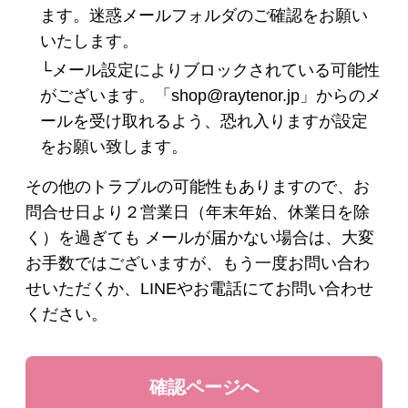
ます。迷惑メールフォルダのご確認をお願い
ヘアケア
いたします。
└メール設定によりブロックされている可能性
シャンプー・トリートメント
がございます。「shop@raytenor.jp」からのメ
ールを受け取れるよう、恐れ入りますが設定
ヘアカラー
をお願い致します。
その他ヘアケア用品
その他のトラブルの可能性もありますので、お
問合せ日より２営業日（年末年始、休業日を除
く）を過ぎても メールが届かない場合は、大変
メイク
お手数ではございますが、もう一度お問い合わ
せいただくか、LINEやお電話にてお問い合わせ
下地・ファンデーション
ください。
パウダー
チーク