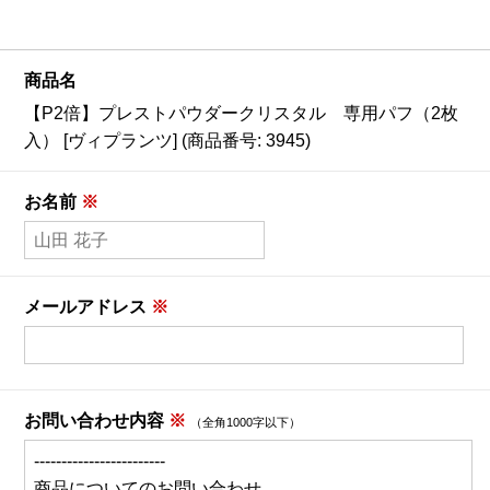
【会員様限定】プウアボーテ
商品名
【会員様限定】ドクターセレクト
【P2倍】プレストパウダークリスタル 専用パフ（2枚
入） [ヴィプランツ] (商品番号: 3945)
【会員様限定】エクシーズ
お名前
※
その他ブランド一覧
商品カテゴリ別で探す
メールアドレス
※
新商品
お問い合わせ内容
※
（全角1000字以下）
トライアル・初回セット