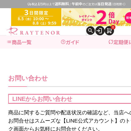
1
送料無料
午前中
当日発送
税込
万円以上で
/
のご注文は
（日祝除く）
0
商品一覧
ガイド
定期便
expand_more
ブランドで探す
お問い合わせ
expand_more
商品カテゴリ別で探す
LINEからお問い合わせ
ブランドで探す
商品に関するご質問や配送状況の確認など、当店へ
お問合せはスムーズな【LINE公式アカウント】のト
ク画面からお気軽にお問合せください。
レイテノール