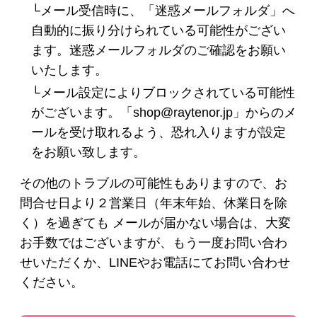
└メール受信時に、「迷惑メールフォルダ」へ
自動的に振り分けられている可能性がござい
ヘアケア
ます。迷惑メールフォルダのご確認をお願い
いたします。
シャンプー・トリートメント
└メール設定によりブロックされている可能性
がございます。「shop@raytenor.jp」からのメ
ヘアカラー
ールを受け取れるよう、恐れ入りますが設定
をお願い致します。
その他ヘアケア用品
その他のトラブルの可能性もありますので、お
問合せ日より２営業日（年末年始、休業日を除
メイク
く）を過ぎても メールが届かない場合は、大変
お手数ではございますが、もう一度お問い合わ
下地・ファンデーション
せいただくか、LINEやお電話にてお問い合わせ
ください。
パウダー