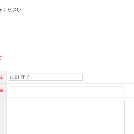
せください。
→
→
→
せ
→
→
※
※
→
→
商品カテゴリ別で探す