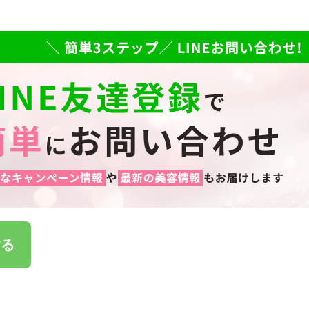
ライフスタイル・雑貨
→
【会員様限定】DIVA
アクレス
ヴィプランツ
その他（ここちあ）
→
→
する
→
→