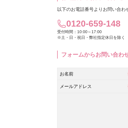
以下のお電話番号よりお問い合わ
UTOWA
0120-659-148
be-10
受付時間：10:00～17:00
※土・日・祝日・弊社指定休日を除く
ストリ
フォームからお問い合わ
【会員様限定】プウアボーテ
【会員様限定】ドクターセレクト
お名前
メールアドレス
【会員様限定】エクシーズ
その他ブランド一覧