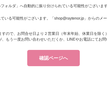
ルフォルダ」へ自動的に振り分けられている可能性がございま
→
いる可能性がございます。「shop@raytenor.jp」から
→
ボディケア
ますので、お問合せ日より２営業日（年末年始、休業日を除く）
、もう一度お問い合わせいただくか、LINEやお電話にてお
→
オイル・クリーム
→
補正下着
→
→
→
→