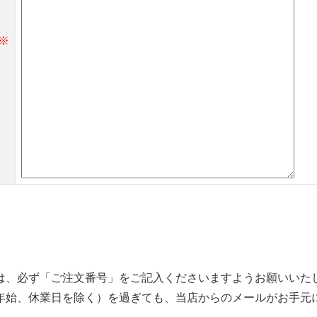
→
トライアル・初回セット
※
→
ヘアケア
→
シャンプー・トリートメント
→
ヘアカラー
→
その他ヘアケア用品
→
→
は、必ず「ご注文番号」をご記入くださいますようお願いいた
年始、休業日を除く）を過ぎても、当店からのメールがお手元
→