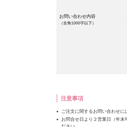
新商品
お問い合わせ内容
（全角1000字以下）
スキンケア
クレンジング・洗顔
化粧水
美容液
保湿ジェル・クリーム
注意事項
日焼け止め
ご注文に関するお問い合わせに
お問合せ日より２営業日（年末
パック・スペシャルケア
ださい。