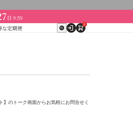
27
日
9:59
0
得な定期便
ト
expand_more
テゴリ別で探す
スペシャルケア
ンツ
→
ント】のトーク画面からお気軽にお問合せく
→
→