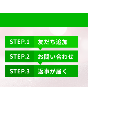
→
→
→
→