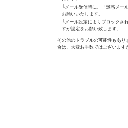
└メール受信時に、「迷惑メー
スキンケア美容家電
お願いいたします。
└メール設定によりブロックされて
すが設定をお願い致します。
メイク
その他のトラブルの可能性もあり
合は、大変お手数ではございますが
下地・ファンデーション
パウダー
チーク
アイメイク
リップ
コスメ雑貨