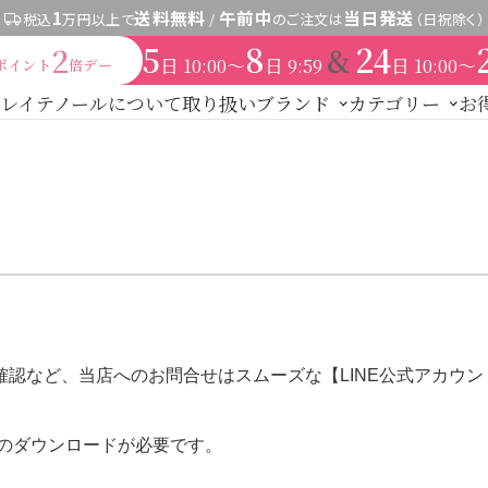
1
送料無料
午前中
当日発送
税込
万円以上で
/
のご注文は
（日祝除く）
5
8
24
&
2
日
〜
日
日
〜
10:00
9:59
10:00
ポイント
倍デー
レイテノールについて
取り扱いブランド
カテゴリー
お
新商品
レイテノール
トライアル・初回セッ
スキンケア
ノセント
その他
expand_more
す
商品カ
粧水
美容液
保湿ジェル・クリーム
日焼け止め
パック・
ドクターリセラ
S（ご契約者限定）
【会員様限定】DIVA
アクレス
ヴィプラ
ヘアケア
ブランドで探す
ント
ヘアカラー
その他ヘアケア用品
厳選セレクトブランド
メイク
UTOWA
be-10
ストリ
【会員様限定】プウアボーテ
→
ドクターリセラ
確認など、当店へのお問合せはスムーズな【LINE公式アカウ
セレクト
【会員様限定】エクシーズ
その他ブランド一覧
パウダー
チーク
アイメイク
リップ
コスメ雑貨
ボディケア
→
アクアヴィーナス
リのダウンロードが必要です。
下着
→
ADS（ご契約者限定）
ラルケア
サプリ・食品