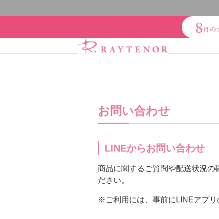
8
月の
スキンケアシリーズ
リ
ブランドで探
クレンジング・洗顔
化
お問い合わせ
スキンケア美容家電
アクアヴィーナス
AD
その他（ここちあ）
シャンプー・トリートメ
LINEからお問い合わせ
エイチジン
2428
HBL
レイテノール
商品に関するご質問や配送状況の
【会員様限定】ドクター
下地・ファンデーション
ださい。
スキンケアシリーズ
※ご利用には、事前にLINEアプ
オイル・クリーム
補正
リノセント
オー