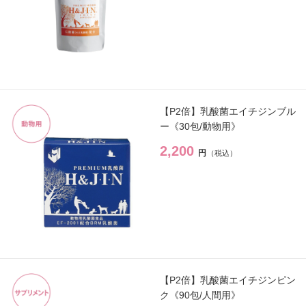
【会員様限定】プウアボーテ
→
【会員様限定】ドクターセレクト
→
【会員様限定】エクシーズ
→
【P2倍】乳酸菌エイチジンブル
ー《30包/動物用》
その他ブランド一覧
→
2,200
円
商品カテゴリ別で探す
新商品
→
【P2倍】乳酸菌エイチジンピン
トライアル・初回セット
→
ク《90包/人間用》