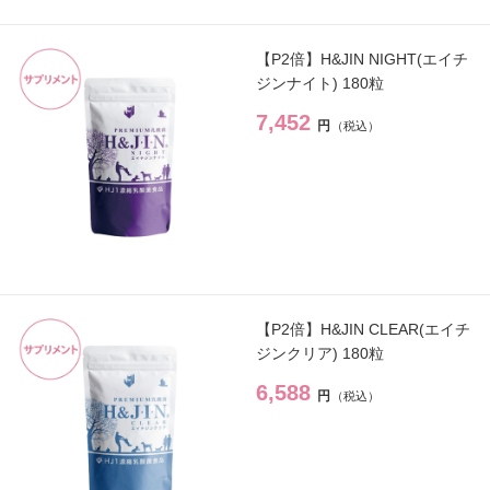
チーク
→
【P2倍】H&JIN NIGHT(エイチ
アイメイク
→
ジンナイト) 180粒
7,452
リップ
→
円
コスメ雑貨
→
ボディケア
→
【P2倍】H&JIN CLEAR(エイチ
オイル・クリーム
→
ジンクリア) 180粒
補正下着
→
6,588
円
オーラルケア
→