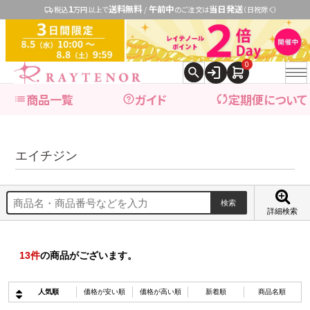
1
送料無料
午前中
当日発送
税込
万円以上で
/
のご注文は
（日祝除く）
0
商品一覧
ガイド
定期便について
エイチジン
expand_more
ブランドで探す
expand_more
商品カテゴリ別で探す
詳細検索
13
件
の商品がございます。
ブランドで探す
人気順
価格が安い順
価格が高い順
新着順
商品名順
レイテノール
→