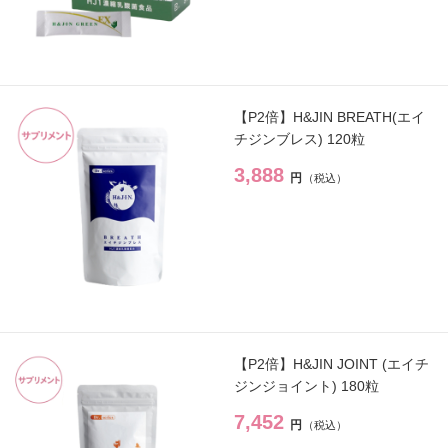
ヴィプランツ
→
その他（ここちあ）
→
【P2倍】H&JIN BREATH(エイ
チジンブレス) 120粒
3,888
円
厳選セレクトブランド
→
エイチジン
→
2428
→
HBL
→
【P2倍】H&JIN JOINT (エイチ
ジンジョイント) 180粒
UTOWA
→
7,452
円
be-10
→