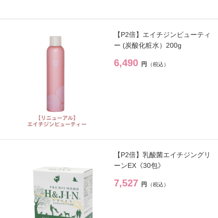
スキンケアシリーズ
→
【P2倍】エイチジンビューティ
ー (炭酸化粧水）200g
リノセント
→
6,490
円
その他
→
ドクターリセラ
→
アクアヴィーナス
→
【P2倍】乳酸菌エイチジングリ
ーンEX《30包》
ADS（ご契約者限定）
→
7,527
円
【会員様限定】DIVA
→
アクレス
→