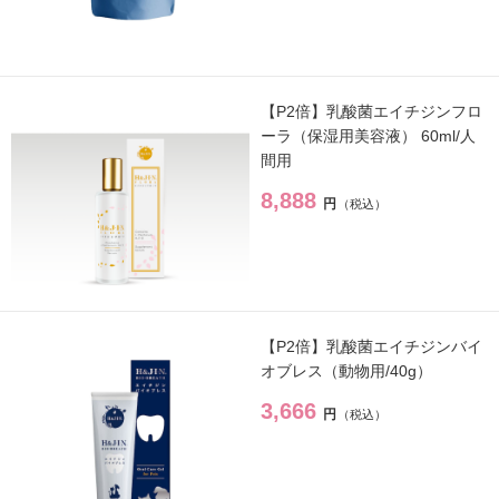
サプリ・食品
→
【P2倍】乳酸菌エイチジンフロ
ーラ（保湿用美容液） 60ml/人
間用
ライフスタイル・雑貨
→
8,888
円
衣類
→
寝具
→
【P2倍】乳酸菌エイチジンバイ
ペット用品
→
オブレス（動物用/40g）
3,666
円