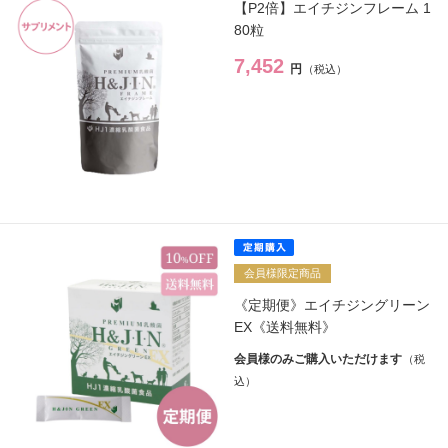
【P2倍】エイチジンフレーム 1
80粒
ヘアケア
→
7,452
円
シャンプー・トリートメント
→
ヘアカラー
→
その他ヘアケア用品
→
会員様限定商品
メイク
→
《定期便》エイチジングリーン
EX《送料無料》
下地・ファンデーション
→
会員様のみご購入いただけます
パウダー
→