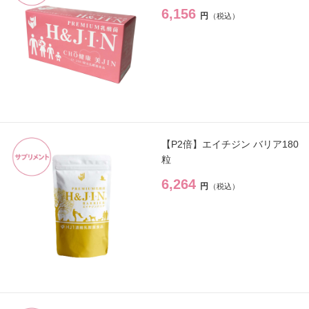
6,156
円
スキンケア
→
クレンジング・洗顔
→
化粧水
→
【P2倍】エイチジン バリア180
美容液
→
粒
6,264
保湿ジェル・クリーム
→
円
日焼け止め
→
パック・スペシャルケア
→
スキンケア美容家電
→