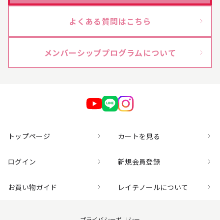
よくある質問はこちら
【会員様限定】プウアボーテ
→
【会員様限定】ドクターセレクト
→
メンバーシッププログラムについて
【会員様限定】エクシーズ
→
その他ブランド一覧
→
商品カテゴリ別で探す
トップページ
カートを見る
ログイン
新規会員登録
新商品
→
お買い物ガイド
レイテノールについて
トライアル・初回セット
→
プライバシーポリシー