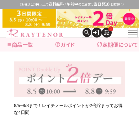
1
送料無料
午前中
当日発送
税込
万円以上で
/
のご注文は
（日祝除く）
0
商品一覧
ガイド
定期便について
expand_more
ブランドで探す
expand_more
商品カテゴリ別で探す
8/5~8/8まで！レイテノールポイントが2倍貯まってお得
な4日間
ブランドで探す
レイテノール
→