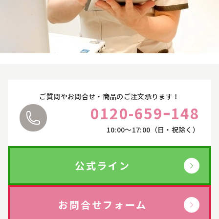
詳しくはこちら
ヴィプランツ
→
その他（ここちあ）
→
厳選セレクトブランド
→
ご質問やお問合せ・商品のご注文承ります！
0120-659ｰ148
エイチジン
→
10:00〜17:00（日・祝除く）
2428
→
公式ライン
HBL
→
UTOWA
→
お問合せフォーム
be-10
→