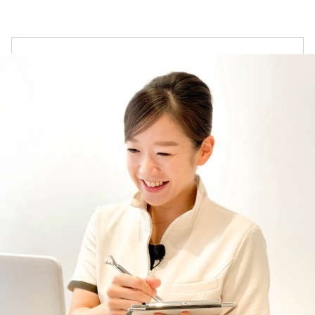
スキンケアシリーズ
→
リノセント
→
その他
→
ドクターリセラ
→
アクアヴィーナス
→
オンラインカウンセリングについて
ADS（ご契約者限定）
→
お悩みやご質問に丁寧にお応えいたします。
【会員様限定】DIVA
→
ご都合に合わせて、オンラインカウンセリングをご
利用ください。
アクレス
→