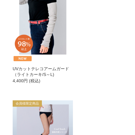
→
→
→
→
UVカットテレコアームガード
（ライトカーキ/S～L)
4,400
円
(税込)
会員様限定商品