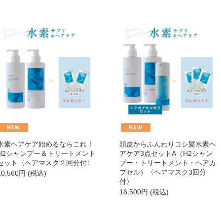
→
→
ボディケア
→
オイル・クリーム
→
補正下着
→
水素ヘアケア始めるならこれ！
頭皮からふんわりコシ髪水素ヘ
H2シャンプー＆トリートメント
アケア3点セットA（H2シャン
セット〈ヘアマスク２回分付〉
プー・トリートメント・ヘアカ
→
プセル）〈ヘアマスク3回分
10,560
円
(税込)
付〉
16,500
円
(税込)
→
→