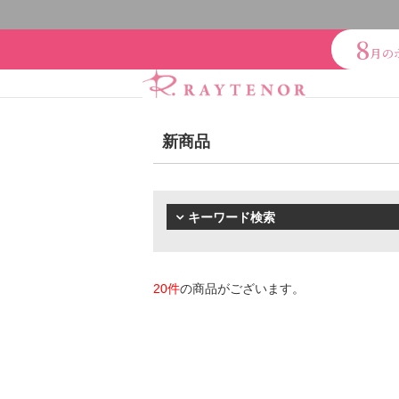
8
月の
新商品
スキンケアシリーズ
リノ
ブランドで探
クレンジング・洗顔
化粧
アクアヴィーナス
ADS（
キーワード検索
シャンプー・トリートメン
エイチジン
2428
HBL
【会員様限定】エクシーズ
下地・ファンデーション
20件
の商品がございます。
レイテノール
オイル・クリーム
補正下
スキンケアシリーズ
オー
リノセント