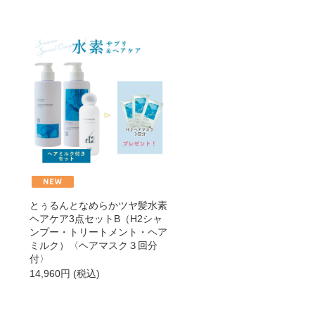
→
→
→
とぅるんとなめらかツヤ髪水素
ヘアケア3点セットB（H2シャ
ンプー・トリートメント・ヘア
ミルク）〈ヘアマスク３回分
付〉
14,960
円
(税込)