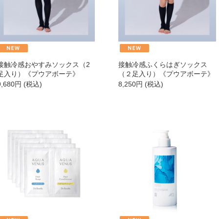
→
→
接触冷感おやすみソックス（2
接触冷感ふくらはぎソックス
足入り）《プウアボーテ》
（２足入り）《プウアボーテ》
→
9,680
円
(税込)
8,250
円
(税込)
→
→
→
→
商品カテゴリ別で探す