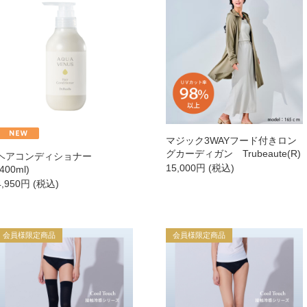
→
【会員様限定】DIVA
アクレス
ヴィプランツ
その他（ここちあ）
マジック3WAYフード付きロン
グカーディガン Trubeaute(R)
ヘアコンディショナー
15,000
円
(税込)
(400ml)
4,950
円
(税込)
→
→
会員様限定商品
会員様限定商品
→
→