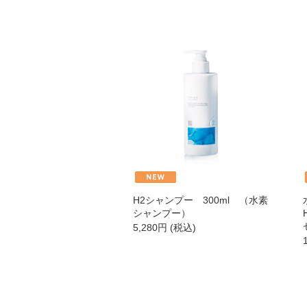
スキンケア美容家電
メイク
下地・ファンデーション
パウダー
チーク
H2シャンプー 300ml （水素
シャンプー）
5,280
円
(税込)
アイメイク
リップ
コスメ雑貨