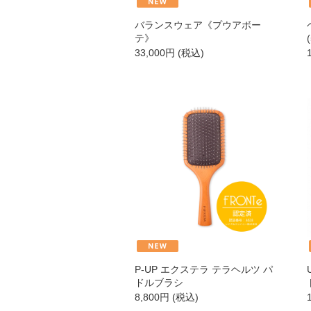
バランスウェア《プウアボー
新商品
テ》
33,000
円
(税込)
スキンケア
クレンジング・洗顔
化粧水
美容液
保湿ジェル・クリーム
P-UP エクステラ テラヘルツ パ
日焼け止め
ドルブラシ
8,800
円
(税込)
パック・スペシャルケア