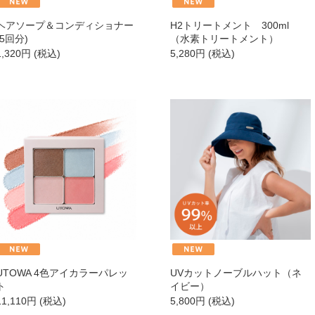
ヘアソープ＆コンディショナー
H2トリートメント 300ml
→
トライアル・初回セット
(5回分)
（水素トリートメント）
1,320
円
(税込)
5,280
円
(税込)
→
ヘアケア
→
シャンプー・トリートメント
→
ヘアカラー
→
その他ヘアケア用品
→
UTOWA 4色アイカラーパレッ
UVカットノーブルハット（ネ
→
ト
イビー）
11,110
円
(税込)
5,800
円
(税込)
→