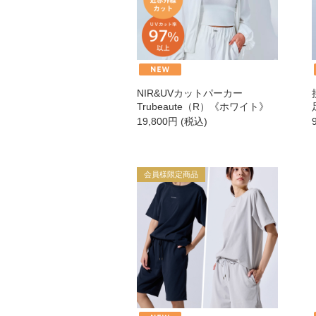
UTOWA
be-10
NIR&UVカットパーカー
Trubeaute（R）《ホワイト》
ストリ
19,800
円
(税込)
【会員様限定】プウアボーテ
会員様限定商品
【会員様限定】ドクターセレクト
【会員様限定】エクシーズ
その他ブランド一覧