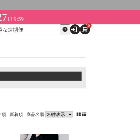
27
日
9:59
0
得な定期便
ト
expand_more
テゴリ別で探す
ケア
スキンケア美容家電
他（ここちあ）
】ドクターセレクト
→
い順
新着順
商品名順
→
→