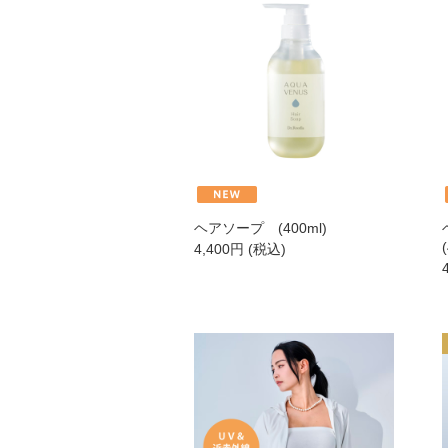
衣類
寝具
ペット用品
その他
ヘアソープ (400ml)
4,400
円
(税込)
厳選セレクトブランド
エイチジン
2428
HBL