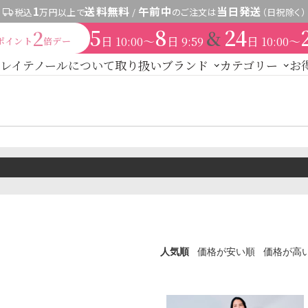
1
送料無料
午前中
当日発送
税込
万円以上で
/
のご注文は
（日祝除く）
5
8
24
&
2
日
〜
日
日
〜
10:00
9:59
10:00
ポイント
倍デー
レイテノールについて
取り扱いブランド
カテゴリー
お
新商品
レイテノール
トライアル・初回セッ
スキンケア
セント
その他
expand_more
す
商品カ
ドクターリセラ
水
美容液
保湿ジェル・クリーム
日焼け止め
パック・スペシャル
ヘアケア
ご契約者限定）
【会員様限定】DIVA
アクレス
ヴィプランツ
その
厳選セレクトブランド
ト
ヘアカラー
その他ヘアケア用品
ブランドで探す
メイク
UTOWA
be-10
ストリ
【会員様限定】プウアボーテ
【会員様限定
その他ブランド一覧
パウダー
チーク
アイメイク
リップ
コスメ雑貨
→
ドクターリセラ
ボディケア
人気順
価格が安い順
価格が高
着
→
アクアヴィーナス
ラルケア
サプリ・食品
ライフスタイル・雑貨
→
ADS（ご契約者限定）