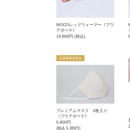
スキンケア美容家電
MOCOレッグウォーマー《プウ
アボーテ》
19,800
円
(税込)
メイク
下地・ファンデーション
会員様限定商品
パウダー
チーク
アイメイク
プレミアムマスク 2枚入り
リップ
《プウアボーテ》
5,800
円
コスメ雑貨
(税込
6,380
円)