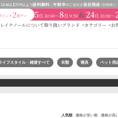
1
送料無料
午前中
当日発送
税込
万円以上で
/
のご注文は
（日祝除く）
5
8
24
&
2
日
〜
日
日
〜
10:00
9:59
10:00
ポイント
倍デー
レイテノールについて
取り扱いブランド
カテゴリー
お
新商品
レイテノール
トライアル・初回セッ
スキンケア
セント
その他
expand_more
す
商品カ
ドクターリセラ
水
美容液
保湿ジェル・クリーム
日焼け止め
パック・スペシャル
ヘアケア
ご契約者限定）
【会員様限定】DIVA
アクレス
ヴィプランツ
その
ライフスタイル・雑貨すべて
衣類
寝具
ペット用
厳選セレクトブランド
ト
ヘアカラー
その他ヘアケア用品
ブランドで探す
メイク
UTOWA
be-10
ストリ
【会員様限定】プウアボーテ
【会員様限定
その他ブランド一覧
パウダー
チーク
アイメイク
リップ
コスメ雑貨
→
ドクターリセラ
ボディケア
着
→
アクアヴィーナス
ラルケア
サプリ・食品
人気順
価格が安い順
価格が高
ライフスタイル・雑貨
→
ADS（ご契約者限定）