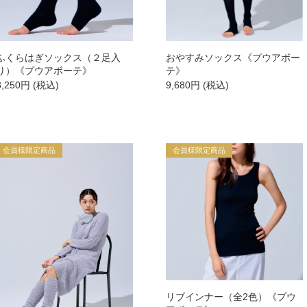
→
トライアル・初回セット
ふくらはぎソックス（２足入
おやすみソックス《プウアボー
り）《プウアボーテ》
テ》
8,250
円
(税込)
9,680
円
(税込)
→
ヘアケア
→
シャンプー・トリートメント
会員様限定商品
会員様限定商品
→
ヘアカラー
→
その他ヘアケア用品
→
→
リブインナー（全2色）《プウ
→