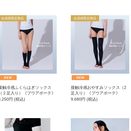
→
【会員様限定】DIVA
会員様限定商品
会員様限定商品
アクレス
ヴィプランツ
その他（ここちあ）
→
接触冷感ふくらはぎソックス
接触冷感おやすみソックス（2
（２足入り）《プウアボーテ》
足入り）《プウアボーテ》
8,250
円
(税込)
9,680
円
(税込)
→
→
→