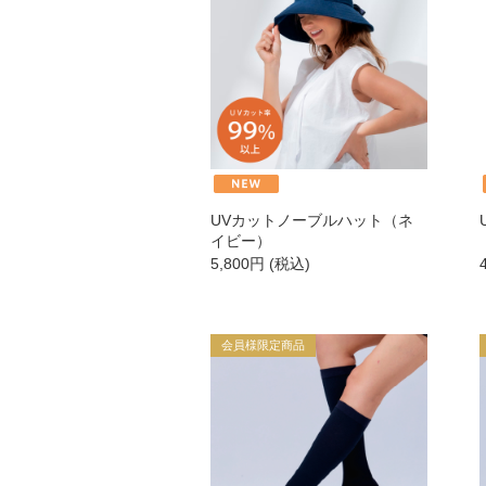
UTOWA
be-10
ストリ
UVカットノーブルハット（ネ
【会員様限定】プウアボーテ
イビー）
5,800
円
(税込)
【会員様限定】ドクターセレクト
【会員様限定】エクシーズ
会員様限定商品
その他ブランド一覧