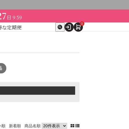
27
日
9:59
0
得な定期便
ト
expand_more
テゴリ別で探す
ケア
スキンケア美容家電
他（ここちあ）
品
】ドクターセレクト
→
→
い順
新着順
商品名順
→