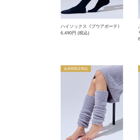
新商品
ハイソックス《プウアボーテ》
6,490
円
(税込)
スキンケア
クレンジング・洗顔
会員様限定商品
化粧水
美容液
保湿ジェル・クリーム
日焼け止め
パック・スペシャルケア