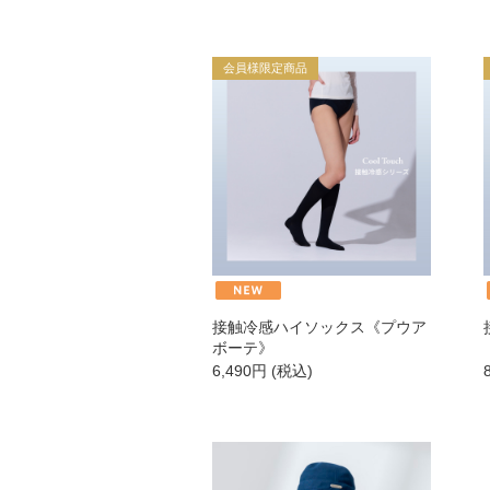
衣類
寝具
ペット用品
その他
会員様限定商品
厳選セレクトブランド
接触冷感ハイソックス《プウア
ボーテ》
6,490
円
(税込)
エイチジン
2428
HBL