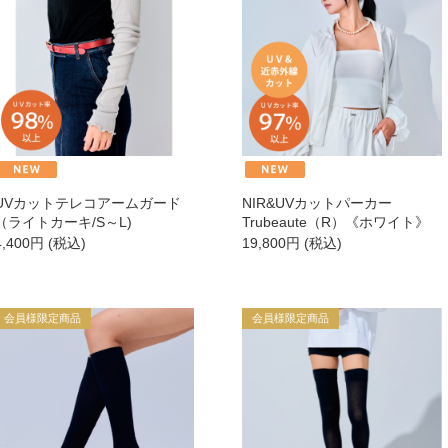
→
→
→
UVカットテレコアームガード
NIR&UVカットパーカー
→
（ライトカーキ/S～L)
Trubeaute（R）《ホワイト》
4,400
円
(税込)
19,800
円
(税込)
→
→
会員様限定商品
会員様限定商品
→
商品カテゴリ別で探す