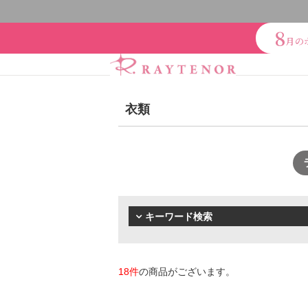
8
月の
衣類
スキンケアシリーズ
リノ
ブランドで探
クレンジング・洗顔
化粧
アクアヴィーナス
ADS（
シャンプー・トリートメン
エイチジン
2428
HBL
キーワード検索
【会員様限定】エクシーズ
下地・ファンデーション
レイテノール
オイル・クリーム
補正下
スキンケアシリーズ
18件
の商品がございます。
オー
リノセント