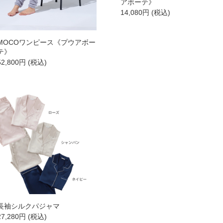
アボーテ》
14,080
円
(税込)
→
MOCOワンピース《プウアボー
テ》
52,800
円
(税込)
→
ボディケア
→
オイル・クリーム
→
補正下着
→
→
→
長袖シルクパジャマ
27,280
円
(税込)
→