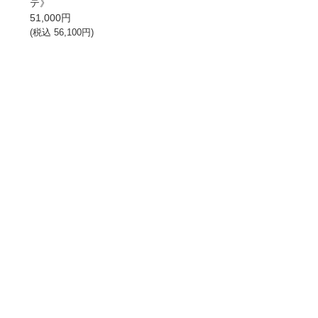
テ》
51,000
円
(税込
56,100
円)
→
→
→