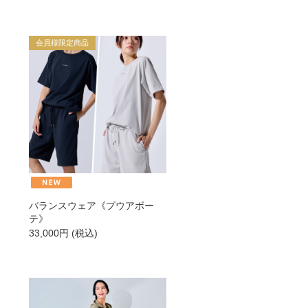
→
会員様限定商品
→
→
→
バランスウェア《プウアボー
テ》
33,000
円
(税込)