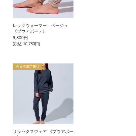
→
レッグウォーマー ベージュ
《プウアボーテ》
9,800
円
→
(税込
10,780
円)
→
会員様限定商品
→
→
リラックスウェア 《プウアボー