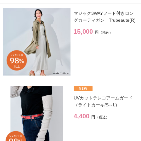
スキンケアシリーズ
→
マジック3WAYフード付きロン
グカーディガン Trubeaute(R)
リノセント
→
15,000
円
その他
→
ドクターリセラ
→
アクアヴィーナス
→
UVカットテレコアームガード
ADS（ご契約者限定）
→
（ライトカーキ/S～L)
【会員様限定】DIVA
→
4,400
円
アクレス
→