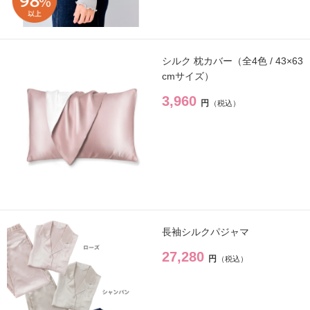
ヴィプランツ
→
その他（ここちあ）
→
シルク 枕カバー（全4色 / 43×63
cmサイズ）
3,960
円
厳選セレクトブランド
→
エイチジン
→
2428
→
HBL
→
長袖シルクパジャマ
UTOWA
→
27,280
円
be-10
→