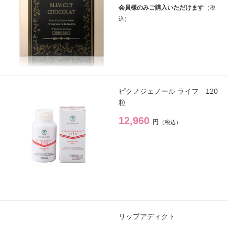
会員様のみご購入いただけます
スキンケア
→
クレンジング・洗顔
→
化粧水
→
ピクノジェノール ライフ 120
美容液
→
粒
12,960
保湿ジェル・クリーム
→
円
日焼け止め
→
パック・スペシャルケア
→
スキンケア美容家電
→
リップアディクト