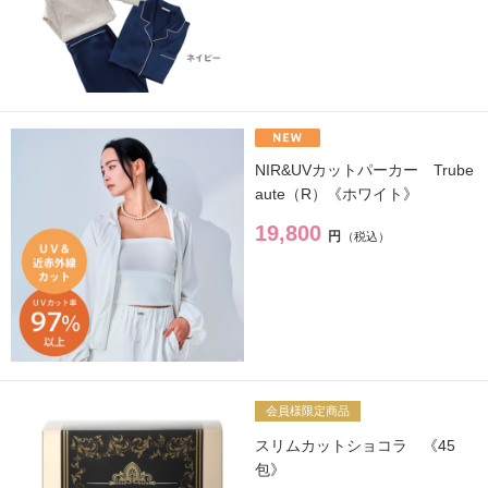
【会員様限定】プウアボーテ
→
【会員様限定】ドクターセレクト
→
【会員様限定】エクシーズ
→
NIR&UVカットパーカー Trube
その他ブランド一覧
→
aute（R）《ホワイト》
19,800
円
商品カテゴリ別で探す
新商品
→
会員様限定商品
トライアル・初回セット
→
スリムカットショコラ 《45
包》