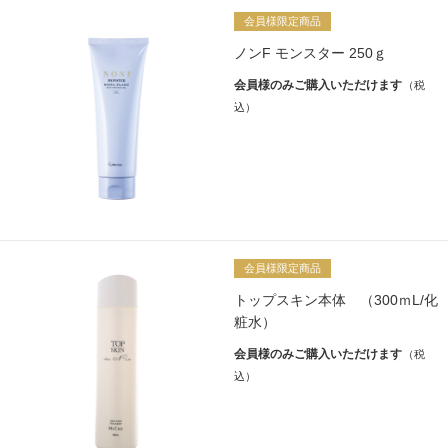
会員様限定商品
アイメイク
→
ノンF モンスター 250ｇ
リップ
→
会員様のみご購入いただけます
コスメ雑貨
→
ボディケア
→
会員様限定商品
オイル・クリーム
→
トップスキン本体 （300ｍL/化
粧水）
補正下着
→
会員様のみご購入いただけます
オーラルケア
→