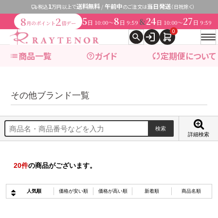
1
送料無料
午前中
当日発送
税込
万円以上で
/
のご注文は
（日祝除く）
8
2
5
8
24
27
&
日
〜
日
日
〜
日
10:00
9:59
10:00
9:59
月のポイント
倍デー
0
商品一覧
ガイド
定期便について
その他ブランド一覧
expand_more
ブランドで探す
expand_more
商品カテゴリ別で探す
詳細検索
20
件
の商品がございます。
ブランドで探す
人気順
価格が安い順
価格が高い順
新着順
商品名順
レイテノール
→