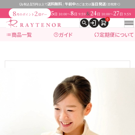
1
送料無料
午前中
当日発送
税込
万円以上で
/
のご注文は
（日祝除く）
8
2
5
8
24
27
&
日
〜
日
日
〜
日
10:00
9:59
10:00
9:59
月のポイント
倍デー
0
商品一覧
ガイド
定期便について
expand_more
ブランドで探す
expand_more
商品カテゴリ別で探す
ブランドで探す
レイテノール
→