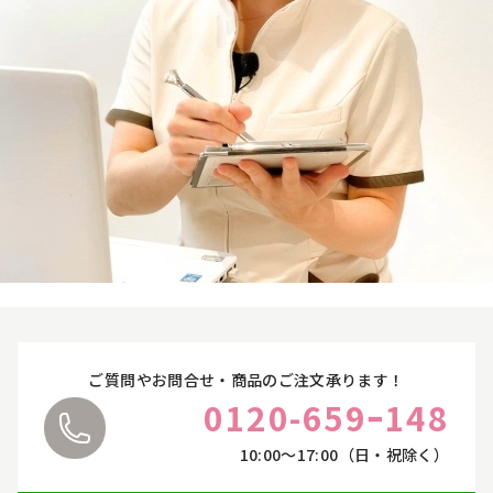
スキンケアシリーズ
→
オンラインカウンセリングについて
お悩みやご質問に丁寧にお応えいたします。
リノセント
→
ご都合に合わせて、オンラインカウンセリングをご
利用ください。
その他
→
詳しくはこちら
ドクターリセラ
→
アクアヴィーナス
→
ADS（ご契約者限定）
→
ご質問やお問合せ・商品のご注文承ります！
【会員様限定】DIVA
→
0120-659ｰ148
10:00〜17:00（日・祝除く）
アクレス
→