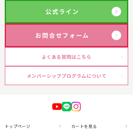
ヴィプランツ
→
公式ライン
その他（ここちあ）
→
お問合せフォーム
厳選セレクトブランド
→
よくある質問はこちら
エイチジン
→
メンバーシッププログラムについて
2428
→
HBL
→
UTOWA
→
be-10
→
トップページ
カートを見る