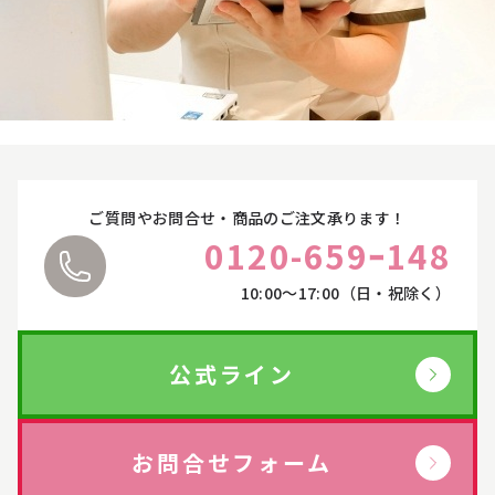
詳しくはこちら
ヴィプランツ
→
その他（ここちあ）
→
厳選セレクトブランド
→
ご質問やお問合せ・商品のご注文承ります！
0120-659ｰ148
エイチジン
→
10:00〜17:00（日・祝除く）
2428
→
公式ライン
HBL
→
UTOWA
→
お問合せフォーム
be-10
→