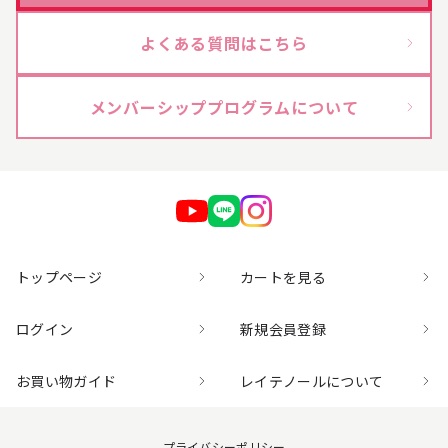
よくある質問はこちら
【会員様限定】プウアボーテ
→
【会員様限定】ドクターセレクト
→
メンバーシッププログラムについて
【会員様限定】エクシーズ
→
その他ブランド一覧
→
商品カテゴリ別で探す
トップページ
カートを見る
ログイン
新規会員登録
新商品
→
お買い物ガイド
レイテノールについて
トライアル・初回セット
→
プライバシーポリシー