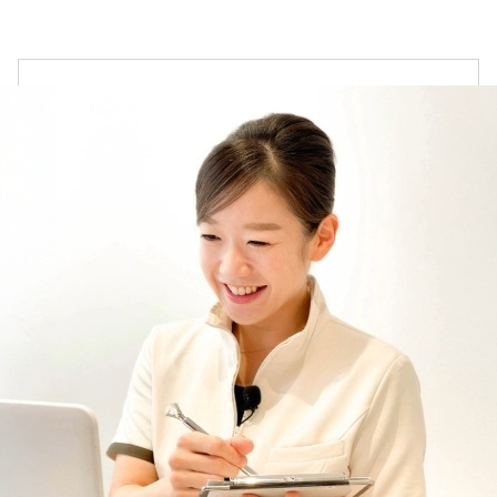
スキンケアシリーズ
→
リノセント
→
その他
→
ドクターリセラ
→
アクアヴィーナス
→
オンラインカウンセリングについて
ADS（ご契約者限定）
→
お悩みやご質問に丁寧にお応えいたします。
【会員様限定】DIVA
→
ご都合に合わせて、オンラインカウンセリングをご
利用ください。
アクレス
→