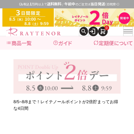
1
送料無料
午前中
当日発送
税込
万円以上で
/
のご注文は
（日祝除く）
0
商品一覧
ガイド
定期便について
expand_more
ブランドで探す
expand_more
商品カテゴリ別で探す
8/5~8/8まで！レイテノールポイントが2倍貯まってお得
な4日間
ブランドで探す
レイテノール
→