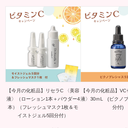
スキンケア
→
クレンジング・洗顔
→
化粧水
→
美容液
→
保湿ジェル・クリーム
→
日焼け止め
→
【今月の化粧品】リセラC 〈美容
【今月の化粧品】VC
パック・スペシャルケア
→
液〉（ローション1本＋パウダー4
液〉30ｍL (ピクノ
本）（フレッシュマスク1枚＆モ
分付)
スキンケア美容家電
→
イストジェル5回分付）