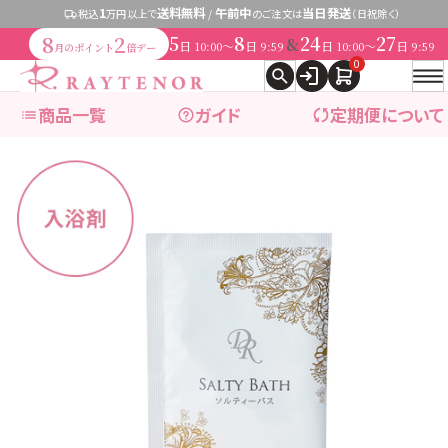
1
送料無料
午前中
当日発送
税込
万円以上で
/
のご注文は
（日祝除く）
8
2
5
8
24
27
&
日
〜
日
日
〜
日
10:00
9:59
10:00
9:59
月のポイント
倍デー
0
商品一覧
ガイド
定期便について
expand_more
ブランドで探す
expand_more
商品カテゴリ別で探す
ブランドで探す
レイテノール
→