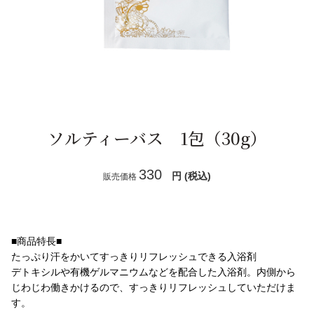
スキンケアシリーズ
→
リノセント
→
その他
→
ソルティーバス 1包（30g）
ドクターリセラ
→
330
円 (税込)
販売価格
アクアヴィーナス
→
ADS（ご契約者限定）
→
■商品特長■
【会員様限定】DIVA
→
たっぷり汗をかいてすっきりリフレッシュできる入浴剤
デトキシルや有機ゲルマニウムなどを配合した入浴剤。内側から
じわじわ働きかけるので、すっきりリフレッシュしていただけま
アクレス
→
す。