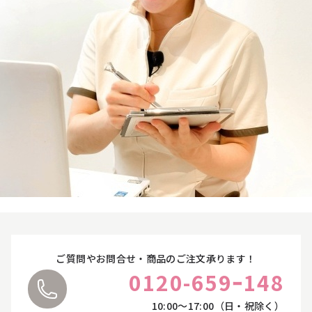
アイメイク
→
オンラインカウンセリングについて
リップ
→
お悩みやご質問に丁寧にお応えいたします。
ご都合に合わせて、オンラインカウンセリングをご
コスメ雑貨
→
利用ください。
詳しくはこちら
ボディケア
→
オイル・クリーム
→
補正下着
→
ご質問やお問合せ・商品のご注文承ります！
0120-659ｰ148
オーラルケア
→
10:00〜17:00（日・祝除く）