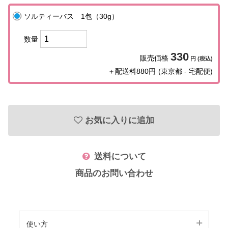
ヴィプランツ
→
ソルティーバス 1包（30g）
その他（ここちあ）
→
数量
330
販売価格
円 (税込)
＋配送料880円
(東京都 - 宅配便)
厳選セレクトブランド
→
エイチジン
→
お気に入りに追加
2428
→
送料について
HBL
→
商品のお問い合わせ
UTOWA
→
be-10
→
使い方