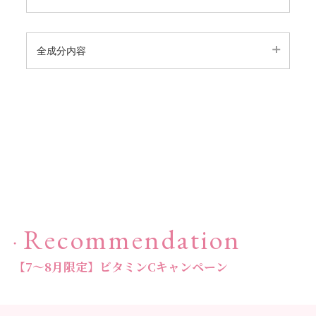
【会員様限定】プウアボーテ
→
■使用法■
浴槽のお湯（150～200L）に、1包を入れてよくかき混ぜて
全成分内容
【会員様限定】ドクターセレクト
→
から入浴してください。
■ご使用量目安■
【会員様限定】エクシーズ
→
●商品名
150～200Lに1包
ソルティーバス
その他ブランド一覧
→
■全成分
硫酸Na（硫酸Naの鉱脈）、炭酸水素Na（海塩）、海塩（海
水）、ラベンダー油（ラベンダー）、シリカ（ケイ石）、
レパゲルマニウム（有機ゲルマニウム）、シアバター油粕
商品カテゴリ別で探す
エキス（デトキシル）、クリサンテルムインジクムエキス
（ゴールデンカモミール）、ショウキョウエキス（ショウ
ガ）、トウガラシ果実エキス（トウガラシ）、リボフラビ
新商品
→
ン（ビタミンB2）、BG（サトウキビ）、水（エキスの抽
Recommendation
出）
【7～8月限定】ビタミンCキャンペーン
トライアル・初回セット
→