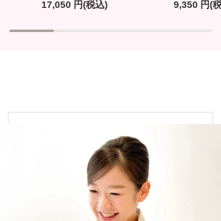
17,050
円(税込)
9,350
円(税
ヘアケア
→
シャンプー・トリートメント
→
ヘアカラー
→
その他ヘアケア用品
→
メイク
→
下地・ファンデーション
→
パウダー
→
チーク
→