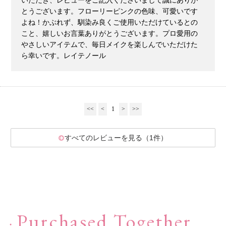
とうございます。フローリーピンクの色味、可愛いです
よね！かぶれず、馴染み良くご使用いただけているとの
こと、嬉しいお言葉ありがとうございます。プロ愛用の
サプリ・食品
→
やさしいアイテムで、毎日メイクを楽しんでいただけた
ら幸いです。レイテノール
ライフスタイル・雑貨
→
衣類
→
<<
<
1
>
>>
寝具
→
すべてのレビューを見る（1件）
ペット用品
→
Purchased Together