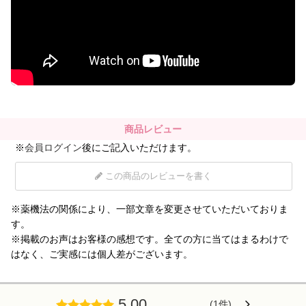
ヘアケア
→
シャンプー・トリートメント
→
ヘアカラー
→
商品レビュー
※
会員ログイン
後にご記入いただけます。
その他ヘアケア用品
→
この商品のレビューを書く
メイク
→
※薬機法の関係により、一部文章を変更させていただいておりま
す。
※掲載のお声はお客様の感想です。全ての方に当てはまるわけで
下地・ファンデーション
→
はなく、ご実感には個人差がございます。
パウダー
→
5.00
(1件)