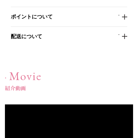
ポイントについて
スキンケア
→
クレンジング・洗顔
→
配送について
化粧水
→
美容液
→
Movie
保湿ジェル・クリーム
→
紹介動画
日焼け止め
→
パック・スペシャルケア
→
スキンケア美容家電
→