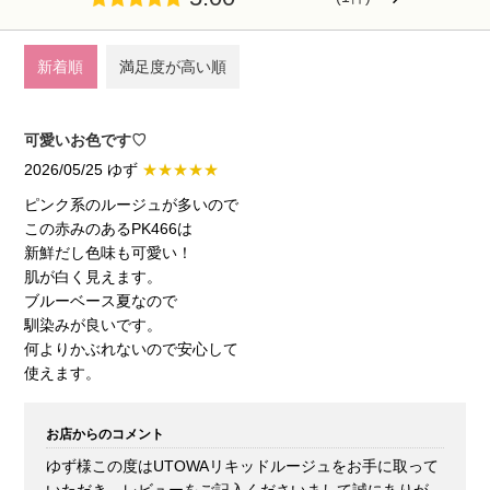
チーク
→
アイメイク
→
新着順
満足度が高い順
リップ
→
可愛いお色です♡
2026/05/25 ゆず
★★★★★
コスメ雑貨
→
ピンク系のルージュが多いので
この赤みのあるPK466は
新鮮だし色味も可愛い！
ボディケア
→
肌が白く見えます。
ブルーベース夏なので
馴染みが良いです。
オイル・クリーム
→
何よりかぶれないので安心して
使えます。
補正下着
→
お店からのコメント
ゆず様この度はUTOWAリキッドルージュをお手に取って
オーラルケア
→
いただき、レビューをご記入くださいまして誠にありが