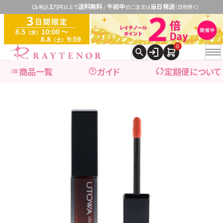
1
送料無料
午前中
当日発送
税込
万円以上で
/
のご注文は
（日祝除く）
0
商品一覧
ガイド
定期便について
expand_more
ブランドで探す
expand_more
商品カテゴリ別で探す
ブランドで探す
レイテノール
→