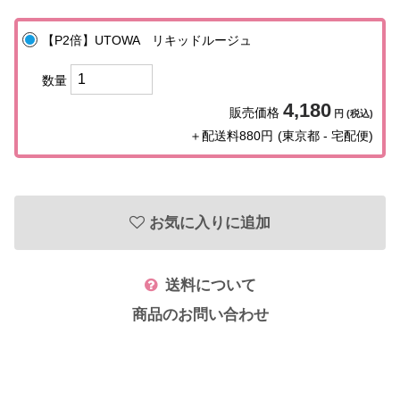
【P2倍】UTOWA リキッドルージュ
ヴィプランツ
→
数量
その他（ここちあ）
→
4,180
販売価格
円 (税込)
＋配送料880円
(東京都 - 宅配便)
厳選セレクトブランド
→
エイチジン
→
お気に入りに追加
2428
→
送料について
HBL
→
商品のお問い合わせ
UTOWA
→
be-10
→