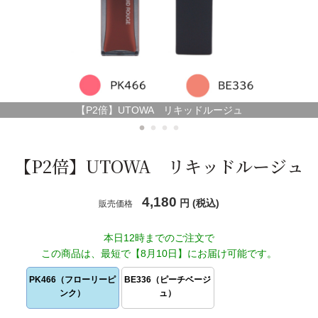
スキンケアシリーズ
→
リノセント
→
その他
→
【P2倍】UTOWA リキッドルージュ
【P2倍】UTOWA リキッドルージュ
ドクターリセラ
→
4,180
円 (税込)
販売価格
アクアヴィーナス
→
本日12時までのご注文で
ADS（ご契約者限定）
→
この商品は、最短で【8月10日】にお届け可能です。
【会員様限定】DIVA
→
PK466（フローリーピ
BE336（ピーチベージ
ンク）
ュ）
アクレス
→