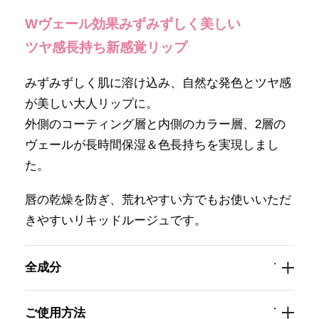
Wヴェール効果みずみずしく美しい
【会員様限定】プウアボーテ
→
ツヤ感長持ち新感覚リップ
【会員様限定】ドクターセレクト
→
みずみずしく肌に溶け込み、自然な発色とツヤ感
が美しい大人リップに。
【会員様限定】エクシーズ
→
外側のコーティング層と内側のカラー層、2層の
ヴェールが長時間保湿＆色長持ちを実現しまし
その他ブランド一覧
→
た。
商品カテゴリ別で探す
唇の乾燥を防ぎ、荒れやすい方でもお使いいただ
きやすいリキッドルージュです。
新商品
→
全成分
トライアル・初回セット
→
ご使用方法