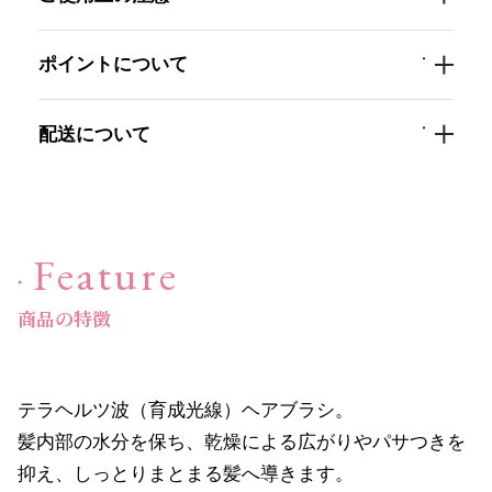
ポイントについて
スキンケア
→
クレンジング・洗顔
→
配送について
化粧水
→
美容液
→
Feature
保湿ジェル・クリーム
→
商品の特徴
日焼け止め
→
パック・スペシャルケア
→
テラヘルツ波（育成光線）ヘアブラシ。
髪内部の水分を保ち、乾燥による広がりやパサつきを
スキンケア美容家電
→
抑え、しっとりまとまる髪へ導きます。