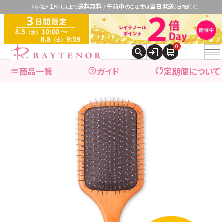
1
送料無料
午前中
当日発送
税込
万円以上で
/
のご注文は
（日祝除く）
0
商品一覧
ガイド
定期便について
expand_more
ブランドで探す
expand_more
商品カテゴリ別で探す
ブランドで探す
レイテノール
→