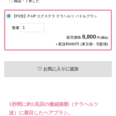
確認・了承した
ヴィプランツ
→
【P2倍】P-UP エクステラ テラヘルツ パドルブラシ
その他（ここちあ）
→
数量
8,800
販売価格
円 (税込)
＋配送料880円
(東京都 - 宅配便)
厳選セレクトブランド
→
エイチジン
→
お気に入りに追加
2428
→
HBL
→
UTOWA
→
1秒間に約1兆回の微細振動（テラヘルツ
波）に着目したヘアブラシ。
be-10
→