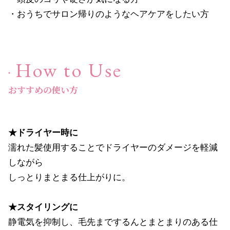
チーク
→
・おうちでサロン帰りのようなヘアケアをしたい方
アイメイク
→
リップ
→
How to Use
コスメ雑貨
→
おすすめの使い方
ボディケア
→
★ドライヤー時に
濡れた髪使用することでドライヤーのダメージを軽減
オイル・クリーム
→
しながら
しっとりまとまる仕上がりに。
補正下着
→
★スタイリングに
静電気を抑制し、毛先までするんとまとまりのある仕
オーラルケア
→