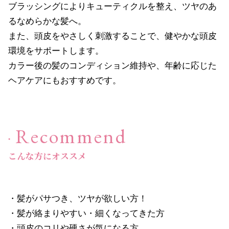
ブラッシングによりキューティクルを整え、ツヤのあ
るなめらかな髪へ。
ヘアケア
→
また、頭皮をやさしく刺激することで、健やかな頭皮
環境をサポートします。
シャンプー・トリートメント
→
カラー後の髪のコンディション維持や、年齢に応じた
ヘアケアにもおすすめです。
ヘアカラー
→
その他ヘアケア用品
→
Recommend
メイク
→
こんな方にオススメ
下地・ファンデーション
→
・髪がパサつき、ツヤが欲しい方！
パウダー
→
・髪が絡まりやすい・細くなってきた方
・頭皮のコリや硬さが気になる方