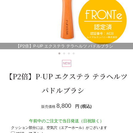
スキンケアシリーズ
→
リノセント
→
その他
→
【P2倍】P-UP エクステラ テラヘルツ パドルブラシ
NEW
ドクターリセラ
→
【P2倍】P-UP エクステラ テラヘルツ
アクアヴィーナス
→
パドルブラシ
ADS（ご契約者限定）
→
8,800
円 (税込)
販売価格
【会員様限定】DIVA
→
午前中のご注文で当日発送（日祝除く）
クッション部分には、空気穴（エアーホール）がございます
アクレス
→