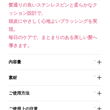
髪通りの良いステンレスピンと柔らかなク
【会員様限定】プウアボーテ
→
ッション設計で、
頭皮にやさしく心地よいブラッシングを実
【会員様限定】ドクターセレクト
→
現。
毎日のケアで、まとまりのある美しい髪へ
【会員様限定】エクシーズ
→
導きます。
その他ブランド一覧
→
内容量
商品カテゴリ別で探す
素材
新商品
→
ご使用方法
トライアル・初回セット
→
ご使用上の注意