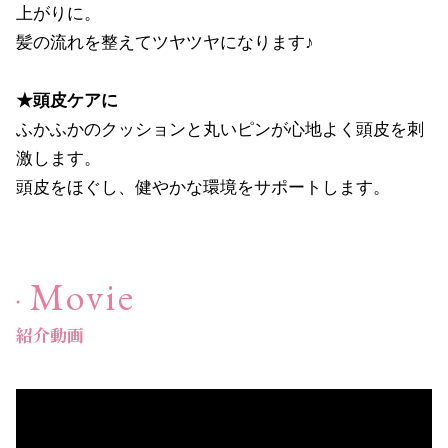
上がりに。
髪の流れを整えてツヤツヤになります♪
サプリ・食品
→
★頭皮ケアに
ふかふかのクッションと丸いピンが心地よく頭皮を刺
激します。
ライフスタイル・雑貨
→
頭皮をほぐし、健やかな環境をサポートします。
衣類
→
寝具
→
Movie
ペット用品
→
紹介動画